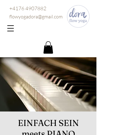
+4176 4907882
flowyogadora@gmail.com
EINFACH SEIN
meets PIANO