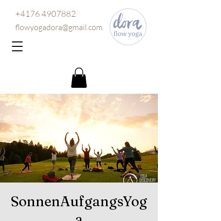
+4176 4907882
flowyogadora@gmail.com
SonnenAufgangsYog
a