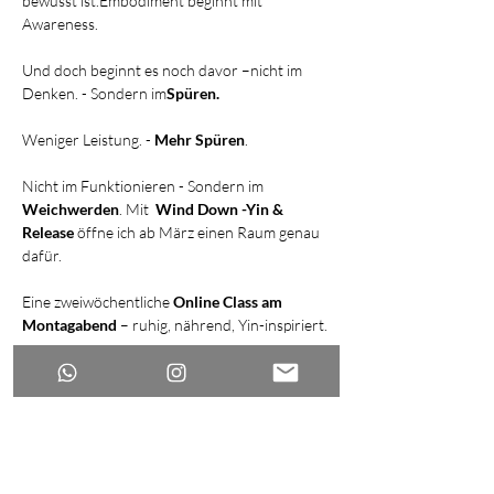
bewusst ist.Embodiment beginnt mit 
Awareness.
Und doch beginnt es noch davor –nicht im 
Denken. - Sondern im
Spüren.
Weniger Leistung. - 
Mehr Spüren
.
Nicht im Funktionieren - Sondern im 
Weichwerden
. Mit  
Wind Down -Yin & 
Release 
öffne ich ab März einen Raum genau 
dafür.
Eine zweiwöchentliche 
Online Class am 
Montagabend 
– ruhig, nährend, Yin-inspiriert.
- Fokus auf Fascial Release /Myofascial release
Mehr anzeigen
Antworten