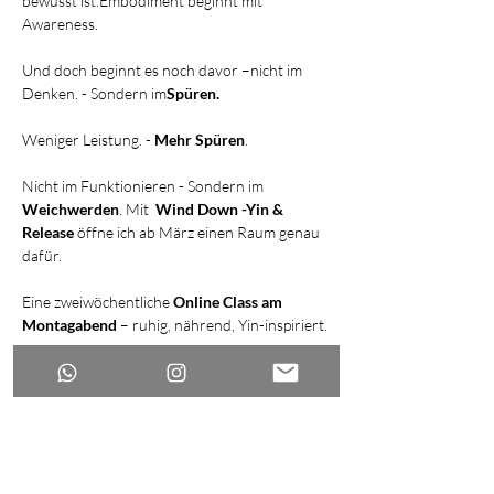
bewusst ist.Embodiment beginnt mit 
Awareness.
Und doch beginnt es noch davor –nicht im 
Denken. - Sondern im
Spüren.
Weniger Leistung. - 
Mehr Spüren
.
Nicht im Funktionieren - Sondern im 
Weichwerden
. Mit  
Wind Down -Yin & 
Release 
öffne ich ab März einen Raum genau 
dafür.
Eine zweiwöchentliche 
Online Class am 
Montagabend 
– ruhig, nährend, Yin-inspiriert.
- Fokus auf Fascial Release /Myofascial release
Mehr anzeigen
Antworten